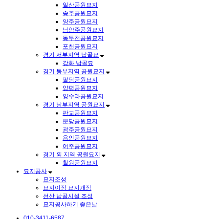
일산공원묘지
송추공원묘지
양주공원묘지
남양주공원묘지
동두천공원묘지
포천공원묘지
경기 서부지역 납골묘
강화 납골묘
경기 동부지역 공원묘지
팔당공원묘지
양평공원묘지
양수라공원묘지
경기 남부지역 공원묘지
판교공원묘지
분당공원묘지
광주공원묘지
용인공원묘지
여주공원묘지
경기 외 지역 공원묘지
철원공원묘지
묘지공사
묘지조성
묘지이장 묘지개장
선산 납골시설 조성
묘지공사하기 좋은날
010-3411-6587