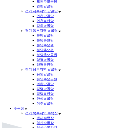
포천추모공원
연천납골당
경기 서부지역 납골당
인천납골당
인천봉안당
강화납골당
경기 동부지역 납골당
분당납골당
분당봉안당
분당추모원
분당추모관
분당추모공원
양평납골당
양평봉안당
경기 남부지역 납골당
용인납골당
용인추모공원
의왕납골당
평택납골당
평택봉안당
안성납골당
여주납골당
수목장
경기 북부지역 수목장
벽제수목장
일산수목장
일산수목장지