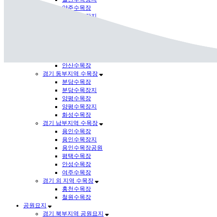
양주수목장
양주수목장지
남양주수목장
연천수목장
연천수목장지
경기 서부지역 수목장
김포수목장
안산수목장
경기 동부지역 수목장
분당수목장
분당수목장지
양평수목장
양평수목장지
화성수목장
경기 남부지역 수목장
용인수목장
용인수목장지
용인수목장공원
평택수목장
안성수목장
여주수목장
경기 외 지역 수목장
홍천수목장
철원수목장
공원묘지
경기 북부지역 공원묘지