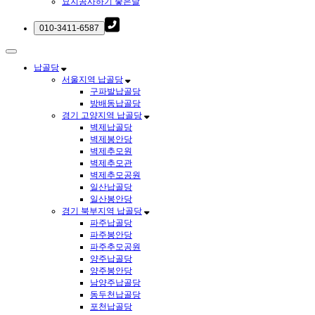
묘지공사하기 좋은날
납골당
서울지역 납골당
구파발납골당
방배동납골당
경기 고양지역 납골당
벽제납골당
벽제봉안당
벽제추모원
벽제추모관
벽제추모공원
일산납골당
일산봉안당
경기 북부지역 납골당
파주납골당
파주봉안당
파주추모공원
양주납골당
양주봉안당
남양주납골당
동두천납골당
포천납골당