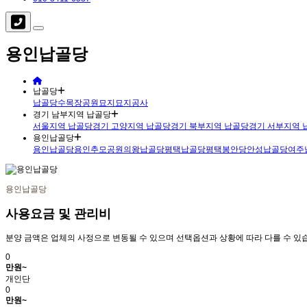
용인납골당
납골당
납골당
수목장
공원묘지
묘지공사
경기 남부지역 납골당
서울지역 납골당
경기 고양지역 납골당
경기 북부지역 납골당
경기 서부지역 
용인납골당
용인납골당
용인추모공원
의왕납골당
평택납골당
평택봉안당
안성납골당
여주
용인납골당
사용요금 및 관리비
분양 금액은 업체의 사정으로 변동될 수 있으며 선택옵션과 상황에 따라 다를 수 있습
0
만원~
개인단
0
만원~