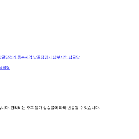
납골당
경기 동부지역 납골당
경기 남부지역 납골당
납골당
니다. 관리비는 추후 물가 상승률에 따라 변동될 수 있습니다.