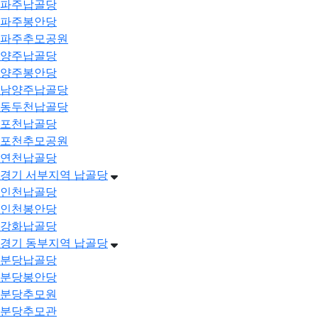
파주납골당
파주봉안당
파주추모공원
양주납골당
양주봉안당
남양주납골당
동두천납골당
포천납골당
포천추모공원
연천납골당
경기 서부지역 납골당
인천납골당
인천봉안당
강화납골당
경기 동부지역 납골당
분당납골당
분당봉안당
분당추모원
분당추모관