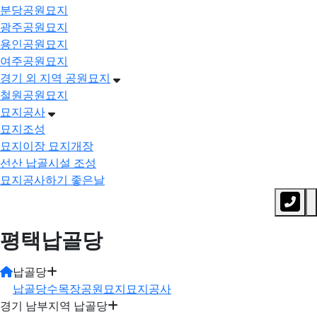
분당공원묘지
광주공원묘지
용인공원묘지
여주공원묘지
경기 외 지역 공원묘지
철원공원묘지
묘지공사
묘지조성
묘지이장 묘지개장
선산 납골시설 조성
묘지공사하기 좋은날
평택납골당
납골당
납골당
수목장
공원묘지
묘지공사
경기 남부지역 납골당