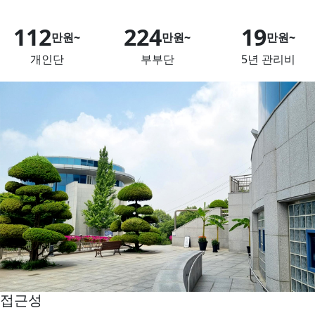
132
265
23
만원~
만원~
만원~
개인단
부부단
5년 관리비
우수성