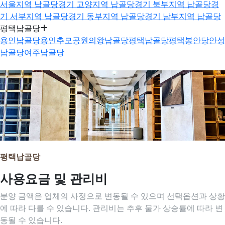
서울지역 납골당
경기 고양지역 납골당
경기 북부지역 납골당
경
기 서부지역 납골당
경기 동부지역 납골당
경기 남부지역 납골당
평택납골당
용인납골당
용인추모공원
의왕납골당
평택납골당
평택봉안당
안성
납골당
여주납골당
평택납골당
사용요금 및 관리비
분양 금액은 업체의 사정으로 변동될 수 있으며 선택옵션과 상황
에 따라 다를 수 있습니다. 관리비는 추후 물가 상승률에 따라 변
동될 수 있습니다.