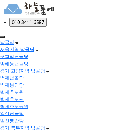
메뉴 건너뛰기
납골당
서울지역 납골당
구파발납골당
방배동납골당
경기 고양지역 납골당
벽제납골당
벽제봉안당
벽제추모원
벽제추모관
벽제추모공원
일산납골당
일산봉안당
경기 북부지역 납골당