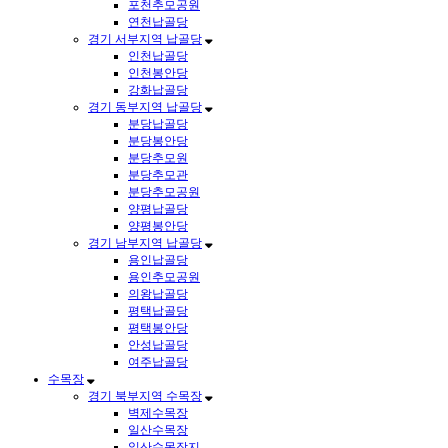
포천추모공원
연천납골당
경기 서부지역 납골당
인천납골당
인천봉안당
강화납골당
경기 동부지역 납골당
분당납골당
분당봉안당
분당추모원
분당추모관
분당추모공원
양평납골당
양평봉안당
경기 남부지역 납골당
용인납골당
용인추모공원
의왕납골당
평택납골당
평택봉안당
안성납골당
여주납골당
수목장
경기 북부지역 수목장
벽제수목장
일산수목장
일산수목장지