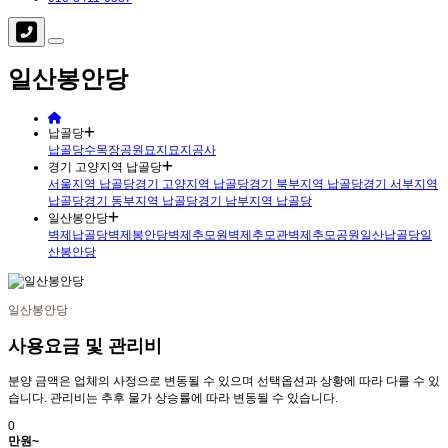
일산봉안당
납골당
납골당
수목장
공원묘지
묘지공사
경기 고양지역 납골당
서울지역 납골당
경기 고양지역 납골당
경기 북부지역 납골당
경기 서부지역
납골당
경기 동부지역 납골당
경기 남부지역 납골당
일산봉안당
벽제납골당
벽제봉안당
벽제추모원
벽제추모관
벽제추모공원
일산납골당
일
산봉안당
일산봉안당
사용요금 및 관리비
분양 금액은 업체의 사정으로 변동될 수 있으며 선택옵션과 상황에 따라 다를 수 있
습니다. 관리비는 추후 물가 상승률에 따라 변동될 수 있습니다.
0
만원~