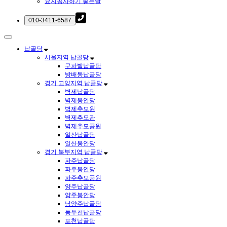
묘지공사하기 좋은날
납골당
서울지역 납골당
구파발납골당
방배동납골당
경기 고양지역 납골당
벽제납골당
벽제봉안당
벽제추모원
벽제추모관
벽제추모공원
일산납골당
일산봉안당
경기 북부지역 납골당
파주납골당
파주봉안당
파주추모공원
양주납골당
양주봉안당
남양주납골당
동두천납골당
포천납골당