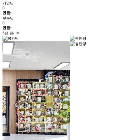
개인단
0
만원~
부부단
0
만원~
5년 관리비