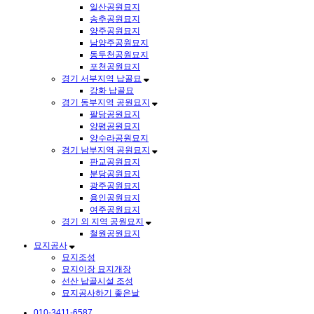
일산공원묘지
송추공원묘지
양주공원묘지
남양주공원묘지
동두천공원묘지
포천공원묘지
경기 서부지역 납골묘
강화 납골묘
경기 동부지역 공원묘지
팔당공원묘지
양평공원묘지
양수라공원묘지
경기 남부지역 공원묘지
판교공원묘지
분당공원묘지
광주공원묘지
용인공원묘지
여주공원묘지
경기 외 지역 공원묘지
철원공원묘지
묘지공사
묘지조성
묘지이장 묘지개장
선산 납골시설 조성
묘지공사하기 좋은날
010-3411-6587