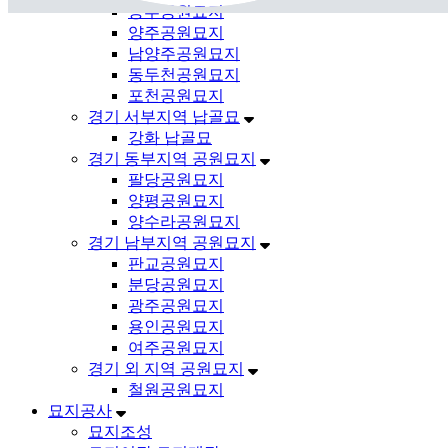
송추공원묘지
양주공원묘지
남양주공원묘지
동두천공원묘지
포천공원묘지
경기 서부지역 납골묘
강화 납골묘
경기 동부지역 공원묘지
팔당공원묘지
양평공원묘지
양수라공원묘지
경기 남부지역 공원묘지
판교공원묘지
분당공원묘지
광주공원묘지
용인공원묘지
여주공원묘지
경기 외 지역 공원묘지
철원공원묘지
묘지공사
묘지조성