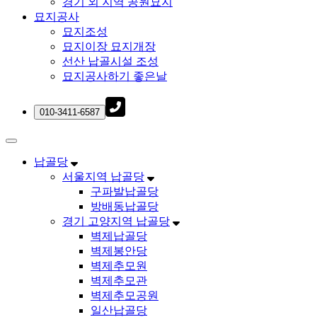
경기 외 지역 공원묘지
묘지공사
묘지조성
묘지이장 묘지개장
선산 납골시설 조성
묘지공사하기 좋은날
납골당
서울지역 납골당
구파발납골당
방배동납골당
경기 고양지역 납골당
벽제납골당
벽제봉안당
벽제추모원
벽제추모관
벽제추모공원
일산납골당