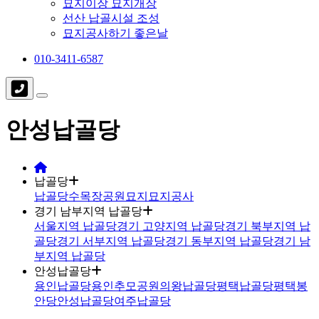
묘지이장 묘지개장
선산 납골시설 조성
묘지공사하기 좋은날
010-3411-6587
안성납골당
납골당
납골당
수목장
공원묘지
묘지공사
경기 남부지역 납골당
서울지역 납골당
경기 고양지역 납골당
경기 북부지역 납
골당
경기 서부지역 납골당
경기 동부지역 납골당
경기 남
부지역 납골당
안성납골당
용인납골당
용인추모공원
의왕납골당
평택납골당
평택봉
안당
안성납골당
여주납골당