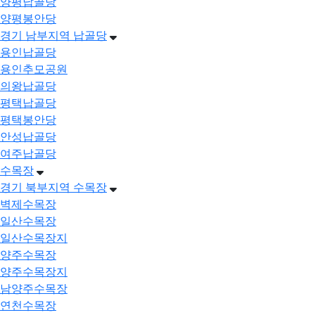
양평납골당
양평봉안당
경기 남부지역 납골당
용인납골당
용인추모공원
의왕납골당
평택납골당
평택봉안당
안성납골당
여주납골당
수목장
경기 북부지역 수목장
벽제수목장
일산수목장
일산수목장지
양주수목장
양주수목장지
남양주수목장
연천수목장