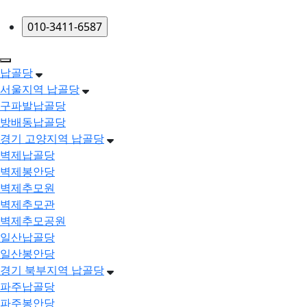
메뉴 건너뛰기
납골당
서울지역 납골당
구파발납골당
방배동납골당
경기 고양지역 납골당
벽제납골당
벽제봉안당
벽제추모원
벽제추모관
벽제추모공원
일산납골당
일산봉안당
경기 북부지역 납골당
파주납골당
파주봉안당