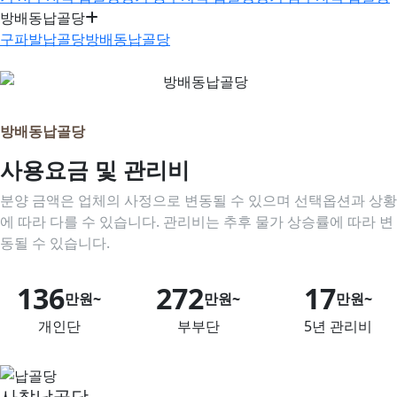
방배동납골당
구파발납골당
방배동납골당
방배동납골당
사용요금 및 관리비
분양 금액은 업체의 사정으로 변동될 수 있으며 선택옵션과 상황
에 따라 다를 수 있습니다. 관리비는 추후 물가 상승률에 따라 변
동될 수 있습니다.
153
306
19
만원~
만원~
만원~
개인단
부부단
5년 관리비
사찰납골당