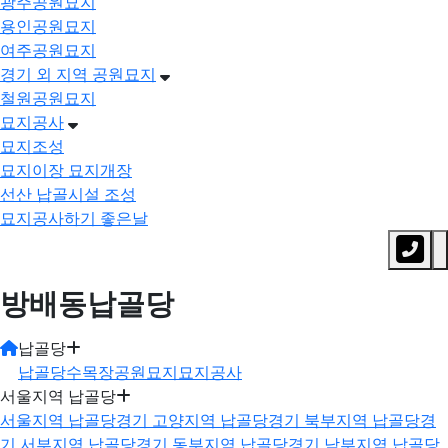
광주공원묘지
용인공원묘지
여주공원묘지
경기 외 지역 공원묘지
철원공원묘지
묘지공사
묘지조성
묘지이장 묘지개장
선산 납골시설 조성
묘지공사하기 좋은날
방배동납골당
납골당
납골당
수목장
공원묘지
묘지공사
서울지역 납골당
서울지역 납골당
경기 고양지역 납골당
경기 북부지역 납골당
경
기 서부지역 납골당
경기 동부지역 납골당
경기 남부지역 납골당